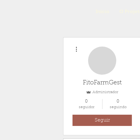
Início
O Projet
Mais ações
FitoFarmGest
Administrador
0
0
seguidor
seguindo
Seguir