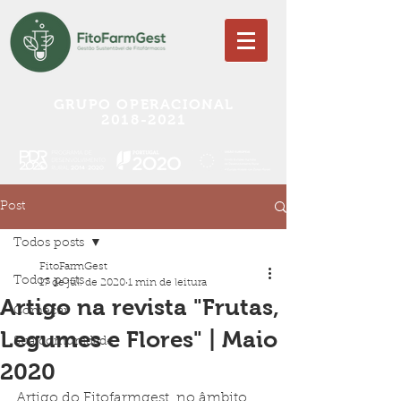
GRUPO OPERACIONAL
2018-2021
Post
Todos posts
FitoFarmGest
Todos posts
17 de jul. de 2020
1 min de leitura
Artigo na revista "Frutas,
Começar
Legumes e Flores" | Maio
Sua comunidade
2020
Artigo do Fitofarmgest  no âmbito 