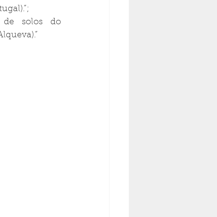
gal).”;
s de solos do 
lqueva).”