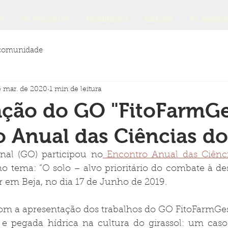
o
Os Parceiros
Resultados
Galeria
As Notíci
comunidade
e mar. de 2020
1 min de leitura
ação do GO "FitoFarmGe
 Anual das Ciências do
al (GO) participou no
 Encontro Anual das Ciênc
 tema: “O solo – alvo prioritário do combate à dese
r em Beja, no dia 17 de Junho de 2019.
m a apresentação dos trabalhos do GO FitoFarmGes
 e pegada hídrica na cultura do girassol: um caso