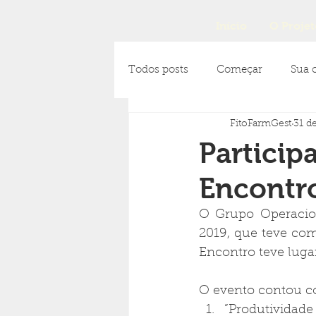
Início
O Projet
Todos posts
Começar
Sua 
FitoFarmGest
31 d
Particip
Encontro
O Grupo Operacion
2019, que teve como
Encontro teve luga
O evento contou co
”Produtividade