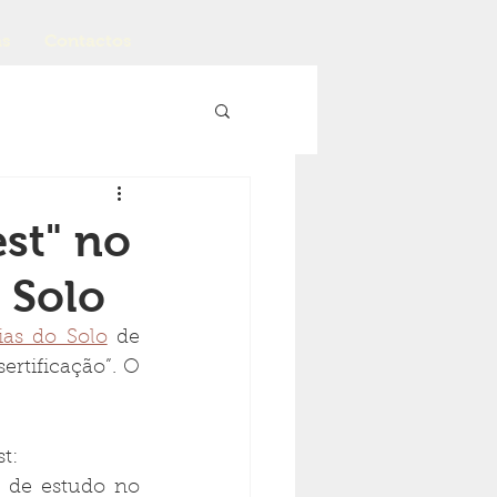
as
Contactos
st" no
 Solo
ias do Solo
 de 
rtificação”. O 
t: 
 de estudo no 