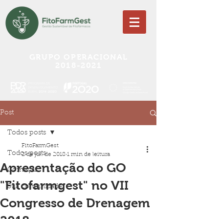
GRUPO OPERACIONAL
2018-2021
Post
Todos posts
FitoFarmGest
Todos posts
2 de jul. de 2018
1 min de leitura
Apresentação do GO
Começar
"Fitofarmgest" no VII
Sua comunidade
Congresso de Drenagem