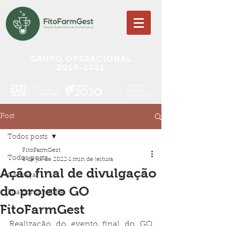
GRUPO OPERACIONAL
2018-2021
Post
Todos posts
FitoFarmGest
Todos posts
6 de jul de 2022
1 min de leitura
Ação final de divulgação
Começar
do projeto GO
Sua comunidade
FitoFarmGest
Realização do evento final do GO 