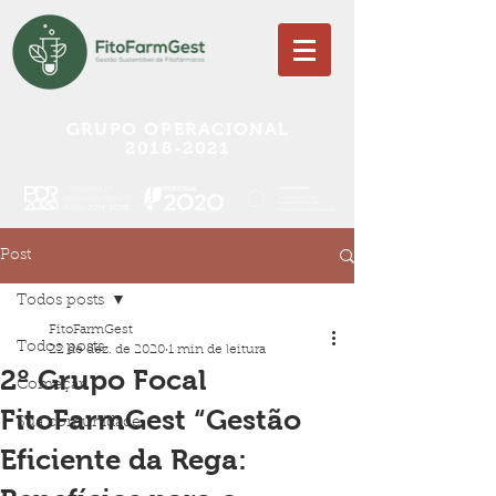
GRUPO OPERACIONAL
2018-2021
Post
Todos posts
FitoFarmGest
Todos posts
22 de dez. de 2020
1 min de leitura
2º Grupo Focal
Começar
FitoFarmGest “Gestão
Sua comunidade
Eficiente da Rega: